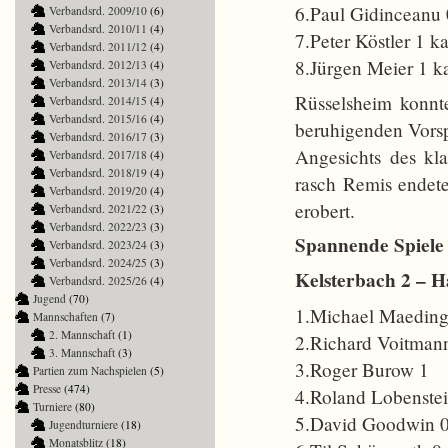
6.Paul Gidinceanu 
Verbandsrd. 2009/10
(6)
Verbandsrd. 2010/11
(4)
7.Peter Köstler 1 k
Verbandsrd. 2011/12
(4)
8.Jürgen Meier 1 k
Verbandsrd. 2012/13
(4)
Verbandsrd. 2013/14
(3)
Rüsselsheim konnt
Verbandsrd. 2014/15
(4)
Verbandsrd. 2015/16
(4)
beruhigenden Vors
Verbandsrd. 2016/17
(3)
Angesichts des kla
Verbandsrd. 2017/18
(4)
Verbandsrd. 2018/19
(4)
rasch Remis endete
Verbandsrd. 2019/20
(4)
erobert.
Verbandsrd. 2021/22
(3)
Verbandsrd. 2022/23
(3)
Spannende Spiele
Verbandsrd. 2023/24
(3)
Verbandsrd. 2024/25
(3)
Kelsterbach 2 – Ha
Verbandsrd. 2025/26
(4)
Jugend
(70)
1.Michael Maeding
Mannschaften
(7)
2. Mannschaft
(1)
2.Richard Voitman
3. Mannschaft
(3)
3.Roger Burow 1
Partien zum Nachspielen
(5)
Presse
(474)
4.Roland Lobenstei
Turniere
(80)
5.David Goodwin 0
Jugendturniere
(18)
Monatsblitz
(18)