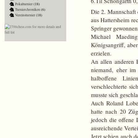
6.Til Schöngarth 0
Pokalturnier
(18)
Turnierchroniken
(6)
Die 2. Mannschaft 
Vereinsturnier
(18)
aus Hattersheim rec
Springer gewonnen u
Michael Maeding
Königsangriff, abe
erzielen.
An allen anderen B
niemand, eher im 
halboffene Linie
verschlechterte si
musste sich geschl
Auch Roland Loben
hatte nach 20 Züg
jedoch die offene
ausreichende Verte
Jetzt schien auch 