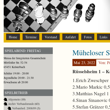
Home
Termine
Vorstand
Anfahrt
Fotos
Links
Müheloser S
SPIELABEND: FREITAG
Mensa der Integrierten Gesamtschule
Mai 23, 2022
Von: P
Mörfelder Str. 52-54
65451 Kelsterbach
Rüsselsheim 1 – Ke
Schüler 19:00 - 20:00
Jugendliche 20:00 - 21:30
1.Erich Zweschper
Erwachsene ab 20:00
2.Mario Markic 0,5
3.Matthias Nagel 1
SPIELBETRIEB
4.Sinan Sinanovic 
Allgemein
(10)
Archiv Verbandsrunde
(63)
5.Stefan Grätzer 0,
Verbandsrd. 2008/09
(3)