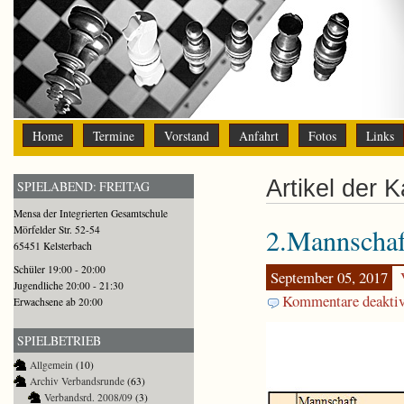
Home
Termine
Vorstand
Anfahrt
Fotos
Links
Artikel der 
SPIELABEND: FREITAG
Mensa der Integrierten Gesamtschule
2.Mannschaf
Mörfelder Str. 52-54
65451 Kelsterbach
Schüler 19:00 - 20:00
September 05, 2017
Jugendliche 20:00 - 21:30
Kommentare deaktiv
Erwachsene ab 20:00
SPIELBETRIEB
Allgemein
(10)
Archiv Verbandsrunde
(63)
Verbandsrd. 2008/09
(3)