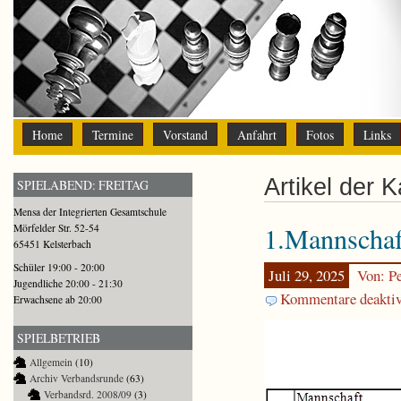
Home
Termine
Vorstand
Anfahrt
Fotos
Links
Artikel der 
SPIELABEND: FREITAG
Mensa der Integrierten Gesamtschule
1.Mannschaf
Mörfelder Str. 52-54
65451 Kelsterbach
Schüler 19:00 - 20:00
Juli 29, 2025
Von: Pe
Jugendliche 20:00 - 21:30
Kommentare deaktiv
Erwachsene ab 20:00
SPIELBETRIEB
Allgemein
(10)
Archiv Verbandsrunde
(63)
Verbandsrd. 2008/09
(3)