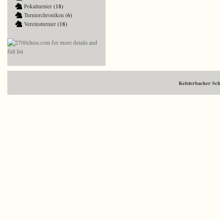
Pokalturnier
(18)
Turnierchroniken
(6)
Vereinsturnier
(18)
Kelsterbacher Sc