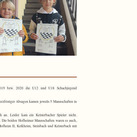
zelmeisterschaften
 2019 bzw. 2020 die U12 und U18 Schachjugend
urzfristiger Absagen kamen jeweils 5 Mannschaften in
 an. Leider kam ein Kelsterbacher Spieler nicht.
us. Die beiden Hofheimer Mannschaften waren es auch,
Hofheim II, Kelkheim, Steinbach und Kelsterbach mit