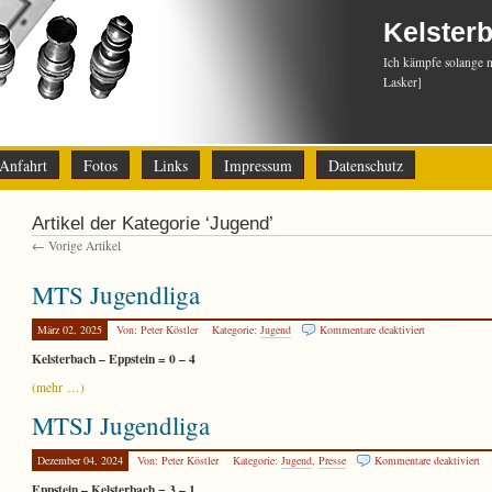
Kelster
Ich kämpfe solange 
Lasker]
Anfahrt
Fotos
Links
Impressum
Datenschutz
Artikel der Kategorie ‘Jugend’
← Vorige Artikel
MTS Jugendliga
für
März 02, 2025
Von: Peter Köstler
Kategorie:
Jugend
Kommentare deaktiviert
MTS
Kelsterbach – Eppstein = 0 – 4
Jugendliga
(mehr …)
MTSJ Jugendliga
für
Dezember 04, 2024
Von: Peter Köstler
Kategorie:
Jugend
,
Presse
Kommentare deaktiviert
M
Eppstein – Kelsterbach = 3 – 1