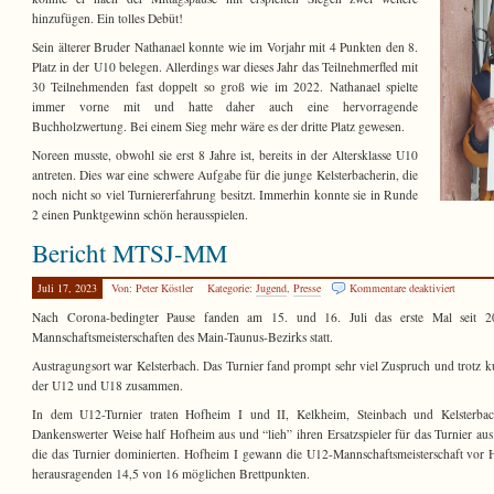
Ein
hinzufügen. Ein tolles Debüt!
Sein älterer Bruder Nathanael konnte wie im Vorjahr mit 4 Punkten den 8.
Platz in der U10 belegen. Allerdings war dieses Jahr das Teilnehmerfled mit
30 Teilnehmenden fast doppelt so groß wie im 2022. Nathanael spielte
immer vorne mit und hatte daher auch eine hervorragende
Buchholzwertung. Bei einem Sieg mehr wäre es der dritte Platz gewesen.
Noreen musste, obwohl sie erst 8 Jahre ist, bereits in der Altersklasse U10
antreten. Dies war eine schwere Aufgabe für die junge Kelsterbacherin, die
noch nicht so viel Turniererfahrung besitzt. Immerhin konnte sie in Runde
2 einen Punktgewinn schön herausspielen.
Bericht MTSJ-MM
für
Juli 17, 2023
Von: Peter Köstler
Kategorie:
Jugend
,
Presse
Kommentare deaktiviert
Bericht
Nach Corona-bedingter Pause fanden am 15. und 16. Juli das erste Mal seit
MTSJ-
Mannschaftsmeisterschaften des Main-Taunus-Bezirks statt.
MM
Austragungsort war Kelsterbach. Das Turnier fand prompt sehr viel Zuspruch und trotz k
der U12 und U18 zusammen.
In dem U12-Turnier traten Hofheim I und II, Kelkheim, Steinbach und Kelsterbach
Dankenswerter Weise half Hofheim aus und “lieh” ihren Ersatzspieler für das Turnier a
die das Turnier dominierten. Hofheim I gewann die U12-Mannschaftsmeisterschaft vor 
herausragenden 14,5 von 16 möglichen Brettpunkten.