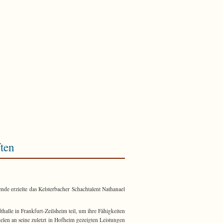
ften
e erzielte das Kelsterbacher Schachtalent Nathanael
zelmeisterschaften
alle in Frankfurt-Zeilsheim teil, um ihre Fähigkeiten
elen an seine zuletzt in Hofheim gezeigten Leistungen