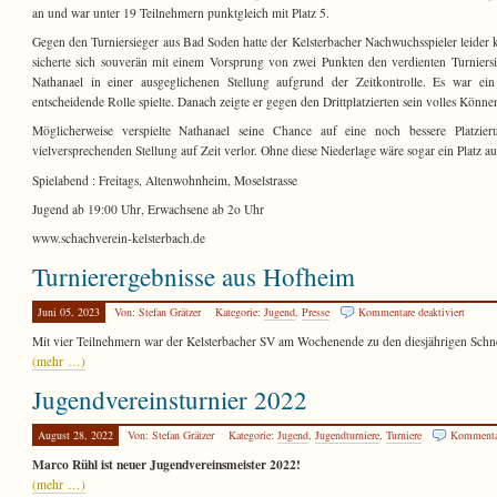
an und war unter 19 Teilnehmern punktgleich mit Platz 5.
Gegen den Turniersieger aus Bad Soden hatte der Kelsterbacher Nachwuchsspieler leider 
sicherte sich souverän mit einem Vorsprung von zwei Punkten den verdienten Turniersi
Nathanael in einer ausgeglichenen Stellung aufgrund der Zeitkontrolle. Es war ei
entscheidende Rolle spielte. Danach zeigte er gegen den Drittplatzierten sein volles Kö
Möglicherweise verspielte Nathanael seine Chance auf eine noch bessere Platzier
vielversprechenden Stellung auf Zeit verlor. Ohne diese Niederlage wäre sogar ein Platz
Spielabend : Freitags, Altenwohnheim, Moselstrasse
Jugend ab 19:00 Uhr, Erwachsene ab 2o Uhr
www.schachverein-kelsterbach.de
Turnierergebnisse aus Hofheim
für
Juni 05, 2023
Von: Stefan Grätzer
Kategorie:
Jugend
,
Presse
Kommentare deaktiviert
Turnier
Mit vier Teilnehmern war der Kelsterbacher SV am Wochenende zu den diesjährigen Schne
aus
(mehr …)
Hofhei
Jugendvereinsturnier 2022
August 28, 2022
Von: Stefan Grätzer
Kategorie:
Jugend
,
Jugendturniere
,
Turniere
Kommentar
Marco Rühl ist neuer Jugendvereinsmeister 2022!
(mehr …)