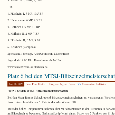
5. Kelsterbach, 0 MP, 3,5 BP
U18:
1. Flörsheim I, 7 MP, 10,5 BP
2. Hattersheim, 6 MP, 9,5 BP
3. Hofheim I, 5 MP, 10 BP
4. Hofheim II, 2 MP, 7 BP
5. Flörsheim II, 0 MP, 3 BP
6. Kelkheim (kampflos)
Spielabend : Freitags, Altenwohnheim, Moselstrasse
Jugend ab 19:00 Uhr, Erwachsene ab 2o Uhr
www.schachverein-kelsterbach.de
Platz 6 bei den MTSJ-Blitzeinzelmeisterscha
für
Juni 26, 2023
Von: Peter Köstler
Kategorie:
Jugend
,
Presse
Kommentare deaktiviert
Platz
Platz 6 bei den MTSJ-Blitzeinzelmeisterschaften
6
bei
Bei den Main-Taunus-Schachjugend-Blitzeinzelmeisterschaften am vergangenen Wochenend
den
Jakobi einen beachtlichen 6. Platz in der Altersklasse U10.
MTSJ-
Blitzein
Trotz der hohen Temperaturen nahmen über 50 Schachtalente an den Turnieren in der Stadth
im Blitzschach zu beweisen. Nathanael knüpfte mit einem Score von 7 Punkten aus 11 Spi