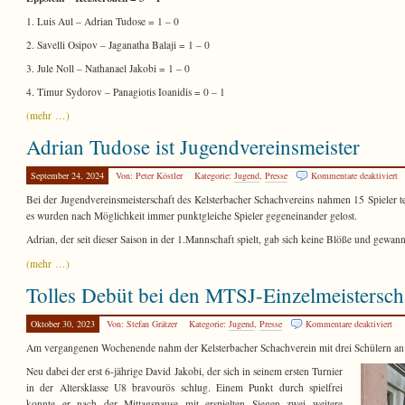
Ju
1. Luis Aul – Adrian Tudose = 1 – 0
2. Savelli Osipov – Jaganatha Balaji = 1 – 0
3. Jule Noll – Nathanael Jakobi = 1 – 0
4. Timur Sydorov – Panagiotis Ioanidis = 0 – 1
(mehr …)
Adrian Tudose ist Jugendvereinsmeister
fü
September 24, 2024
Von: Peter Köstler
Kategorie:
Jugend
,
Presse
Kommentare deaktiviert
Ad
Bei der Jugendvereinsmeisterschaft des Kelsterbacher Schachvereins nahmen 15 Spieler t
T
es wurden nach Möglichkeit immer punktgleiche Spieler gegeneinander gelost.
is
Ju
Adrian, der seit dieser Saison in der 1.Mannschaft spielt, gab sich keine Blöße und gewan
(mehr …)
Tolles Debüt bei den MTSJ-Einzelmeistersch
für
Oktober 30, 2023
Von: Stefan Grätzer
Kategorie:
Jugend
,
Presse
Kommentare deaktiviert
Tol
Am vergangenen Wochenende nahm der Kelsterbacher Schachverein mit drei Schülern an de
Deb
bei
Neu dabei der erst 6-jährige David Jakobi, der sich in seinem ersten Turnier
den
in der Altersklasse U8 bravourös schlug. Einem Punkt durch spielfrei
MT
konnte er nach der Mittagspause mit erspielten Siegen zwei weitere