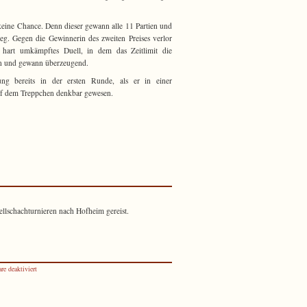
keine Chance. Denn dieser gewann alle 11 Partien und
eg. Gegen die Gewinnerin des zweiten Preises verlor
n hart umkämpftes Duell, in dem das Zeitlimit die
nnen und gewann überzeugend.
ung bereits in der ersten Runde, als er in einer
 auf dem Treppchen denkbar gewesen.
ergebnisse
llschachturnieren nach Hofheim gereist.
m
für
e deaktiviert
Jugendvereinsturnier
2022