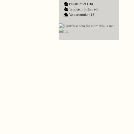
Pokalturnier
(18)
Turnierchroniken
(6)
Vereinsturnier
(18)