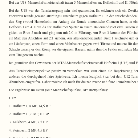
Bei der U18-Mannschaftsmeisterschaft traten 5 Mannschaften an: Hofheim I und II, Flörsh
Bei der U18 war der Turnierausgang sehr viel spannender. Es zeichnete sich ein Zwei
vorletzten Runde gewann allerdings Hattersheim gegen Hofheim I. In der entscheidenden 
den Sieg (wobei Hattersheim am Anfang der Runde theoretische Chancen hatte, in ei
Hofheim I am 4. Brett da der Hofheimer Spieler in einem Bauernendspiel zwei Bauern
gleich an Brett 2 nach und ging nun mit 2:0 in Führung. Am Brett 3 konnte der Flörsh
ein Matt den Anschluss auf 2:1 sichern. Am alles entscheidenden Brett 1 zeichnete sich e
ein Läuferpaar, einen Turm und einen Mehrbauern gegen zwei Türme und musste für den 
Schachs zwang er den König vor die eigenen Bauern, nahm ihm die Felder und setzte Matt
zum Titelgewinn reichte.
Ich gratuliere den Gewinnern der MTSJ-Mannschaftsmeisterschaft Hofheim I (U12) und F
Aus Turnierleiterperspektive positiv zu vermerken war zum einen die Begeisterung 
anderen die durchgehend faire Spielweise. Ich musste lediglich (v.a. bei dem U12-Tu
Ähnlichem eingreifen. Daher möchte ich mich für die zahlreiche und faire Teilnahme bei
Die Ergebnisse im Detail (MP: Mannschaftspunkte, BP: Brettpunkte):
U12:
1. Hofheim I, 8 MP, 14,5 BP
2. Hofheim II, 6 MP, 10 BP
3. Kelkheim, 4 MP, 7,5 BP
4. Steinbach, 2 MP, 4,5 BP