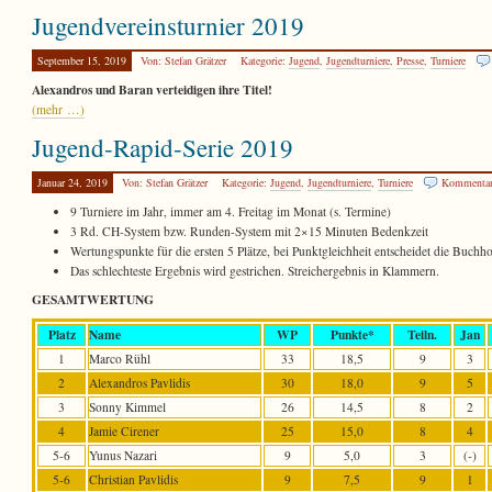
Jugendvereinsturnier 2019
September 15, 2019
Von: Stefan Grätzer
Kategorie:
Jugend
,
Jugendturniere
,
Presse
,
Turniere
Alexandros und Baran verteidigen ihre Titel!
(mehr …)
Jugend-Rapid-Serie 2019
Januar 24, 2019
Von: Stefan Grätzer
Kategorie:
Jugend
,
Jugendturniere
,
Turniere
Kommentare
9 Turniere im Jahr, immer am 4. Freitag im Monat (s. Termine)
3 Rd. CH-System bzw. Runden-System mit 2×15 Minuten Bedenkzeit
Wertungspunkte für die ersten 5 Plätze, bei Punktgleichheit entscheidet die Buc
Das schlechteste Ergebnis wird gestrichen. Streichergebnis in Klammern.
GESAMTWERTUNG
Platz
Name
WP
Punkte*
Teiln.
Jan
1
Marco Rühl
33
18,5
9
3
2
Alexandros Pavlidis
30
18,0
9
5
3
Sonny Kimmel
26
14,5
8
2
4
Jamie Cirener
25
15,0
8
4
5-6
Yunus Nazari
9
5,0
3
(-)
5-6
Christian Pavlidis
9
7,5
9
1