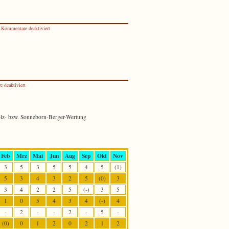
für
Kommentare deaktiviert
Jugendvereinsturnier
2019
für
 deaktiviert
Jugend-
Rapid-
Serie
hholz- bzw. Sonneborn-Berger-Wertung
2019
Feb
Mrz
Mai
Jun
Aug
Sep
Okt
Nov
3
5
3
5
5
4
5
(1)
5
3
4
3
2
5
(0)
3
3
4
2
2
5
(-)
3
5
1
0
5
4
3
4
(-)
4
-
2
-
-
2
-
5
-
(0)
0
1
2
0
2
1
2