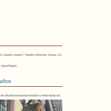
gendliga
r
rian
eil. Gespielt wurden 7 Runden Schweizer System, d.h.
udose
t
gendvereinsmeister
n ungeschlagen.
aften
les
n Bezirkseinzelmeisterschaften in Hattersheim teil.
üt
SJ-