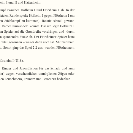
eim I und II und Hattersheim.
kampf zwischen Hofheim I und Flörsheim I ab. In der
letzten Runde spielte Hofheim I gegen Flörsheim I um
nen Stichkampf zu kommen). Relativ schnell gewann
 in Damen umwandeln konnte. Danach legte Hofheim I
eim Spieler auf die Grundreihe vordringen und durch
in spannendes Finale ab. Der Flörsheimer Spieler hatte
Titel gewinnen – was er dann auch tat. Mit mehreren
. Somit ging das Spiel 2:2 aus, was den Flörsheimern
lörsheim I (U18).
der Kinder und Jugendlichen für das Schach und zum
rnier) wegen versehentlichen unmöglichen Zügen oder
 den Teilnehmern, Trainern und Betreuern bedanken.