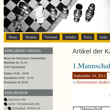
Home
Termine
Vorstand
Anfahrt
Fotos
Links
Artikel der 
SPIELABEND: FREITAG
Mensa der Integrierten Gesamtschule
1.Mannschaf
Mörfelder Str. 52-54
65451 Kelsterbach
Schüler 19:00 - 20:00
September 10, 2011
Jugendliche 20:00 - 21:30
Kommentare deaktiv
Erwachsene ab 20:00
SPIELBETRIEB
Allgemein
(10)
Archiv Verbandsrunde
(63)
Verbandsrd. 2008/09
(3)