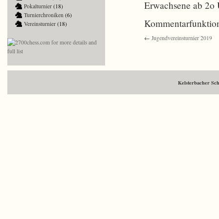
Erwachsene ab 2o 
Pokalturnier
(18)
Turnierchroniken
(6)
Kommentarfunktion
Vereinsturnier
(18)
←
Jugendvereinsturnier 2019
Kelsterbacher Sc