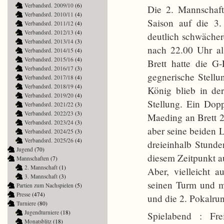
Verbandsrd. 2009/10
(6)
Die 2. Mannschaft 
Verbandsrd. 2010/11
(4)
Saison auf die 3
Verbandsrd. 2011/12
(4)
Verbandsrd. 2012/13
(4)
deutlich schwächer
Verbandsrd. 2013/14
(3)
nach 22.00 Uhr als
Verbandsrd. 2014/15
(4)
Verbandsrd. 2015/16
(4)
Brett hatte die G-
Verbandsrd. 2016/17
(3)
gegnerische Stellun
Verbandsrd. 2017/18
(4)
Verbandsrd. 2018/19
(4)
König blieb in de
Verbandsrd. 2019/20
(4)
Stellung. Ein Dop
Verbandsrd. 2021/22
(3)
Verbandsrd. 2022/23
(3)
Maeding an Brett 2
Verbandsrd. 2023/24
(3)
aber seine beiden 
Verbandsrd. 2024/25
(3)
Verbandsrd. 2025/26
(4)
dreieinhalb Stunde
Jugend
(70)
diesem Zeitpunkt a
Mannschaften
(7)
2. Mannschaft
(1)
Aber, vielleicht a
3. Mannschaft
(3)
seinen Turm und ma
Partien zum Nachspielen
(5)
Presse
(474)
und die 2. Pokalrund
Turniere
(80)
Jugendturniere
(18)
Spielabend : Fre
Monatsblitz
(18)