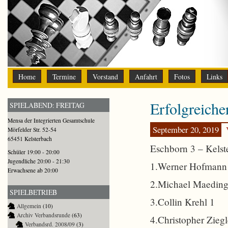
Home
Termine
Vorstand
Anfahrt
Fotos
Links
Erfolgreiche
SPIELABEND: FREITAG
Mensa der Integrierten Gesamtschule
September 20, 2019
Mörfelder Str. 52-54
65451 Kelsterbach
Eschborn 3 – Kelst
Schüler 19:00 - 20:00
Jugendliche 20:00 - 21:30
1.Werner Hofmann
Erwachsene ab 20:00
2.Michael Maeding
SPIELBETRIEB
3.Collin Krehl 1
Allgemein
(10)
Archiv Verbandsrunde
(63)
4.Christopher Ziegl
Verbandsrd. 2008/09
(3)